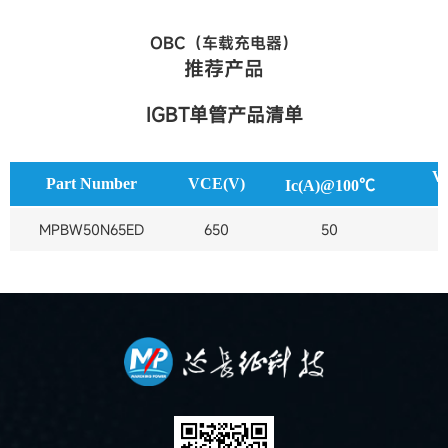
OBC（车载充电器）
推荐产品
IGBT单管产品清单
V
Part Number
VCE(V)
Ic(A)@100℃
MPBW50N65ED
650
50